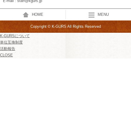
E-mail : staff@kgurs.jp
HOME
MENU
Copyright © K-GURS All Rights Reserved
K-GURSについて
単位互換制度
活動報告
CLOSE