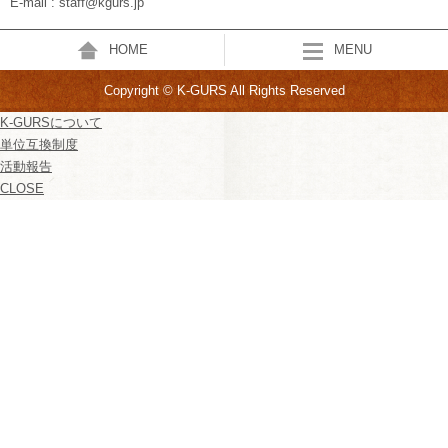
E-mail : staff@kgurs.jp
HOME
MENU
Copyright © K-GURS All Rights Reserved
K-GURSについて
単位互換制度
活動報告
CLOSE