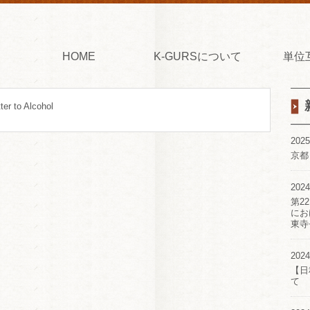
HOME
K-GURSについて
単位
er to Alcohol
2025
京都
2024
第2
にお
東寺
2024
【日
て