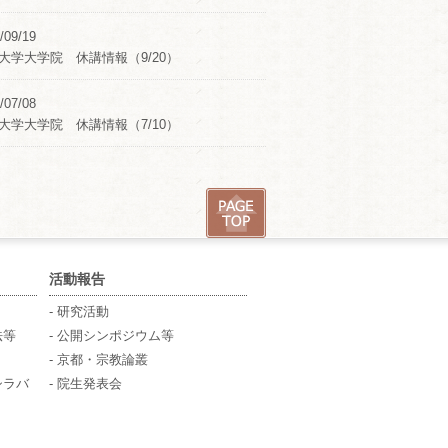
/09/19
大学大学院 休講情報（9/20）
/07/08
大学大学院 休講情報（7/10）
活動報告
- 研究活動
法等
- 公開シンポジウム等
- 京都・宗教論叢
シラバ
- 院生発表会