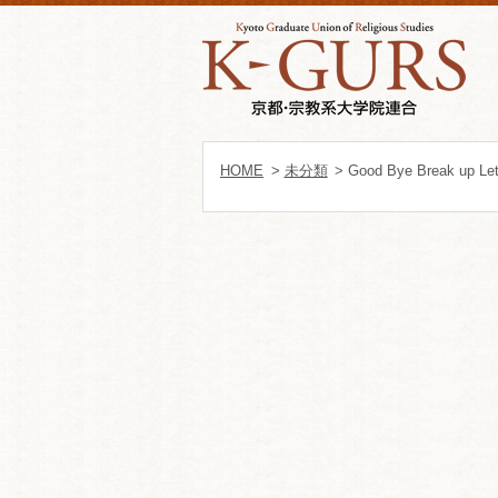
HOME
>
未分類
> Good Bye Break up Lett