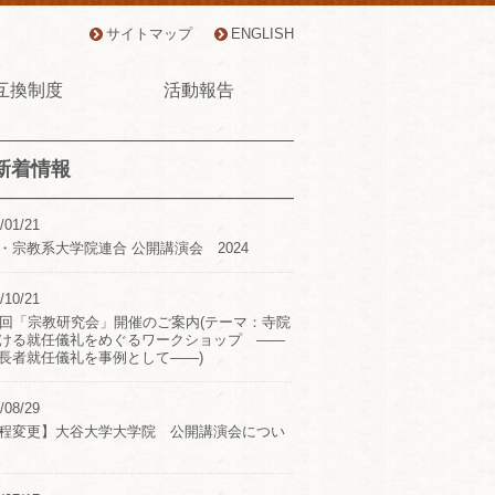
サイトマップ
ENGLISH
互換制度
活動報告
新着情報
/01/21
・宗教系大学院連合 公開講演会 2024
/10/21
2回「宗教研究会」開催のご案内(テーマ：寺院
ける就任儀礼をめぐるワークショップ ――
長者就任儀礼を事例として――)
/08/29
程変更】大谷大学大学院 公開講演会につい