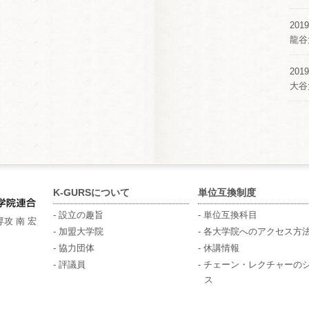
2019
龍谷
2019
大谷
K-GURSについて
単位互換制度
- 設立の趣旨
- 単位互換科目
攻 南 宏
- 加盟大学院
- 各大学院へのアクセス方
- 協力団体
- 休講情報
- 評議員
- チェーン・レクチャーの
ス