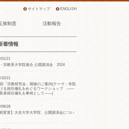
サイトマップ
ENGLISH
互換制度
活動報告
新着情報
/01/21
・宗教系大学院連合 公開講演会 2024
/10/21
2回「宗教研究会」開催のご案内(テーマ：寺院
ける就任儀礼をめぐるワークショップ ――
長者就任儀礼を事例として――)
/08/29
程変更】大谷大学大学院 公開講演会につい