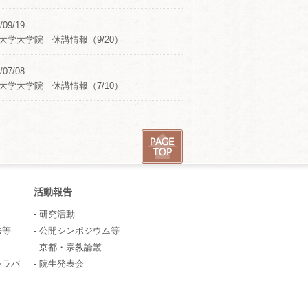
/09/19
大学大学院 休講情報（9/20）
/07/08
大学大学院 休講情報（7/10）
活動報告
- 研究活動
法等
- 公開シンポジウム等
- 京都・宗教論叢
シラバ
- 院生発表会