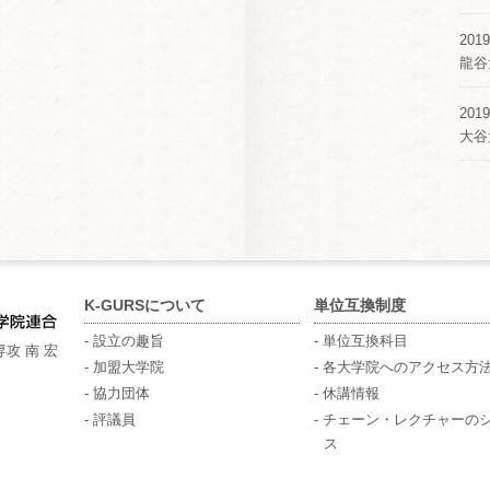
2019
龍谷
2019
大谷
K-GURSについて
単位互換制度
- 設立の趣旨
- 単位互換科目
攻 南 宏
- 加盟大学院
- 各大学院へのアクセス方
- 協力団体
- 休講情報
- 評議員
- チェーン・レクチャーの
ス