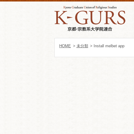
HOME
>
未分類
> Install melbet app