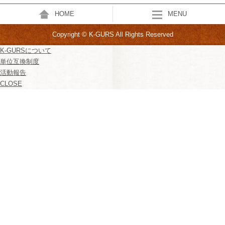
HOME
MENU
Copyright © K-GURS All Rights Reserved
K-GURSについて
単位互換制度
活動報告
CLOSE