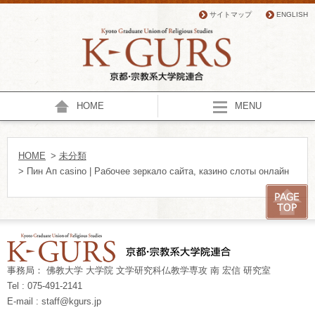
サイトマップ
ENGLISH
HOME
MENU
HOME
>
未分類
> Пин Ап casino | Рабочее зеркало сайта, казино слоты онлайн
事務局： 佛教大学 大学院 文学研究科仏教学専攻 南 宏信 研究室
Tel : 075-491-2141
E-mail : staff@kgurs.jp