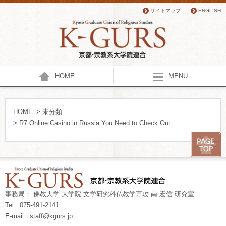
サイトマップ
ENGLISH
HOME
MENU
HOME
>
未分類
> R7 Online Casino in Russia You Need to Check Out
事務局： 佛教大学 大学院 文学研究科仏教学専攻 南 宏信 研究室
Tel : 075-491-2141
E-mail : staff@kgurs.jp