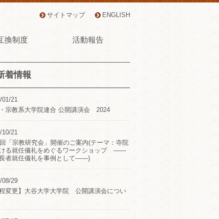
サイトマップ
ENGLISH
互換制度
活動報告
新着情報
/01/21
・宗教系大学院連合 公開講演会 2024
/10/21
2回「宗教研究会」開催のご案内(テーマ：寺院
ける就任儀礼をめぐるワークショップ ――
長者就任儀礼を事例として――)
/08/29
程変更】大谷大学大学院 公開講演会につい