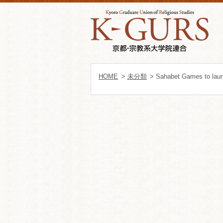
HOME
>
未分類
> Sahabet Games to lau