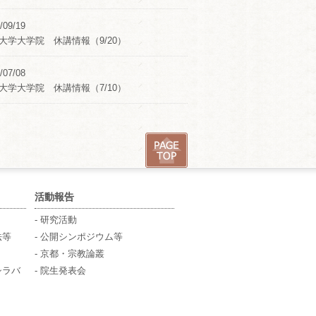
/09/19
大学大学院 休講情報（9/20）
/07/08
大学大学院 休講情報（7/10）
活動報告
- 研究活動
法等
- 公開シンポジウム等
- 京都・宗教論叢
シラバ
- 院生発表会