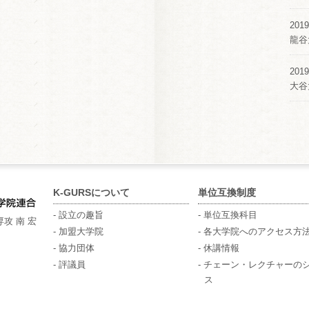
2019
龍谷
2019
大谷
K-GURSについて
単位互換制度
- 設立の趣旨
- 単位互換科目
攻 南 宏
- 加盟大学院
- 各大学院へのアクセス方
- 協力団体
- 休講情報
- 評議員
- チェーン・レクチャーの
ス