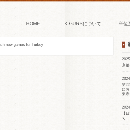
HOME
K-GURSについて
単位
nch new games for Turkey
2025
京都
2024
第2
にお
東寺
2024
【日
て