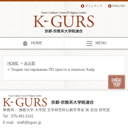
サイトマップ
ENGLISH
HOME
MENU
HOME
>
未分類
> Теория тестирования ПО просто и понятно Хабр
事務局： 佛教大学 大学院 文学研究科仏教学専攻 南 宏信 研究室
Tel : 075-491-2141
E-mail : staff@kgurs.jp