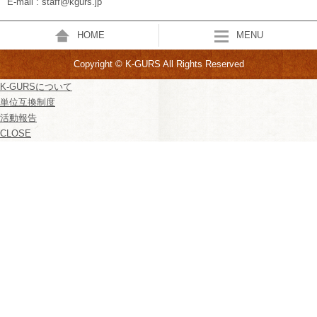
E-mail : staff@kgurs.jp
HOME
MENU
Copyright © K-GURS All Rights Reserved
K-GURSについて
単位互換制度
活動報告
CLOSE