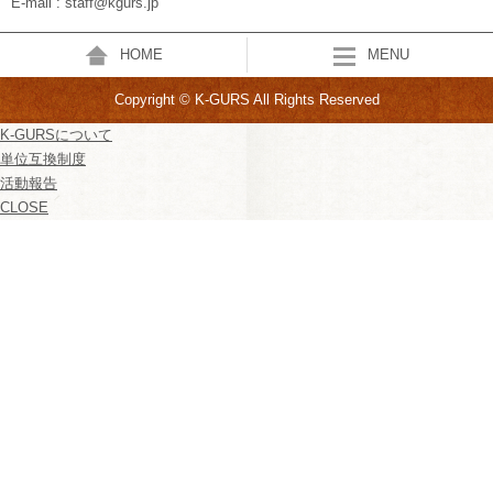
E-mail : staff@kgurs.jp
HOME
MENU
Copyright © K-GURS All Rights Reserved
K-GURSについて
単位互換制度
活動報告
CLOSE