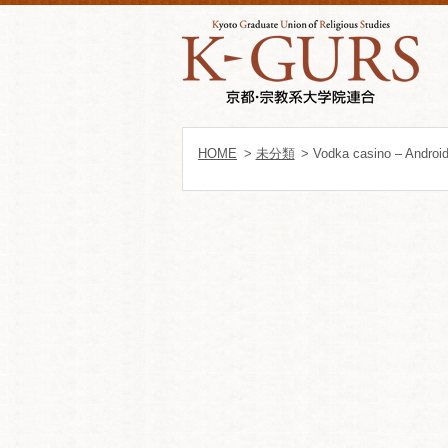
HOME
>
未分類
> Vodka casino – Andro