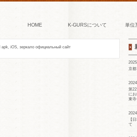
HOME
K-GURSについて
単位
id apk, iOS, зеркало официальный сайт
2025
京都
2024
第2
にお
東寺
2024
【日
て