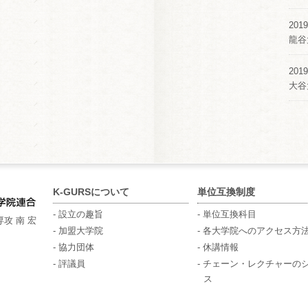
2019
龍谷
2019
大谷
K-GURSについて
単位互換制度
- 設立の趣旨
- 単位互換科目
攻 南 宏
- 加盟大学院
- 各大学院へのアクセス方
- 協力団体
- 休講情報
- 評議員
- チェーン・レクチャーの
ス