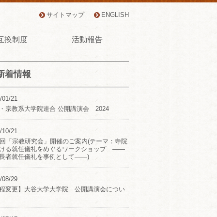
サイトマップ
ENGLISH
互換制度
活動報告
新着情報
/01/21
・宗教系大学院連合 公開講演会 2024
/10/21
2回「宗教研究会」開催のご案内(テーマ：寺院
ける就任儀礼をめぐるワークショップ ――
長者就任儀礼を事例として――)
/08/29
程変更】大谷大学大学院 公開講演会につい