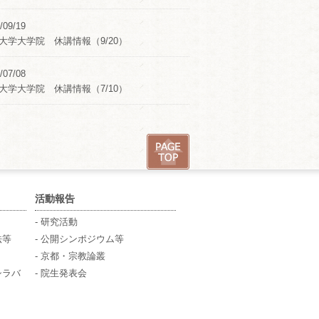
/09/19
大学大学院 休講情報（9/20）
/07/08
大学大学院 休講情報（7/10）
活動報告
- 研究活動
法等
- 公開シンポジウム等
- 京都・宗教論叢
シラバ
- 院生発表会