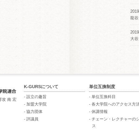
2019
龍谷
2019
大谷
K-GURSについて
単位互換制度
- 設立の趣旨
- 単位互換科目
攻 南 宏
- 加盟大学院
- 各大学院へのアクセス方
- 協力団体
- 休講情報
- 評議員
- チェーン・レクチャーの
ス