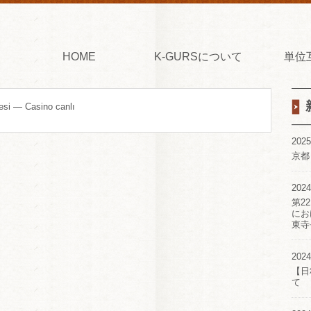
HOME
K-GURSについて
単位
tesi — Casino canlı
2025
京都
2024
第2
にお
東寺
2024
【日
て