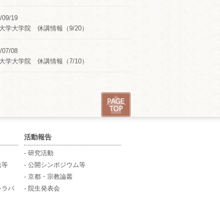
/09/19
大学大学院 休講情報（9/20）
/07/08
大学大学院 休講情報（7/10）
活動報告
- 研究活動
法等
- 公開シンポジウム等
- 京都・宗教論叢
シラバ
- 院生発表会