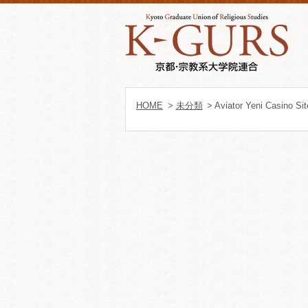
HOME
>
未分類
> Aviator Yeni Casino Si