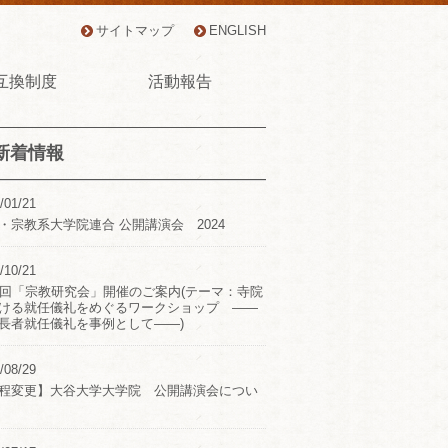
サイトマップ
ENGLISH
互換制度
活動報告
新着情報
/01/21
・宗教系大学院連合 公開講演会 2024
/10/21
2回「宗教研究会」開催のご案内(テーマ：寺院
ける就任儀礼をめぐるワークショップ ――
長者就任儀礼を事例として――)
/08/29
程変更】大谷大学大学院 公開講演会につい