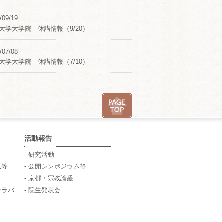
/09/19
大学大学院 休講情報（9/20）
/07/08
大学大学院 休講情報（7/10）
活動報告
- 研究活動
法等
- 公開シンポジウム等
- 京都・宗教論叢
シラバ
- 院生発表会