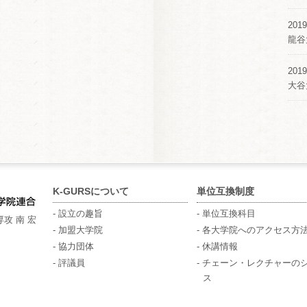
2019
龍谷
2019
大谷
K-GURSについて
単位互換制度
- 設立の趣旨
- 単位互換科目
攻 南 宏
- 加盟大学院
- 各大学院へのアクセス方
- 協力団体
- 休講情報
- 評議員
- チェーン・レクチャーの
ス