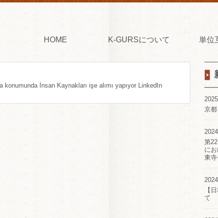
HOME
K-GURSについて
単位
va konumunda İnsan Kaynakları işe alımı yapıyor LinkedIn
2025
京都
2024
第2
にお
東寺
2024
【日
て