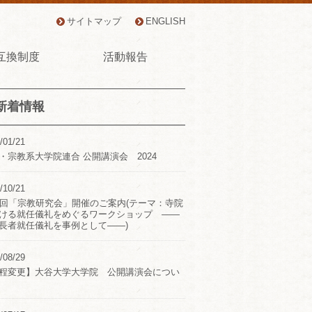
サイトマップ
ENGLISH
互換制度
活動報告
新着情報
/01/21
・宗教系大学院連合 公開講演会 2024
/10/21
2回「宗教研究会」開催のご案内(テーマ：寺院
ける就任儀礼をめぐるワークショップ ――
長者就任儀礼を事例として――)
/08/29
程変更】大谷大学大学院 公開講演会につい