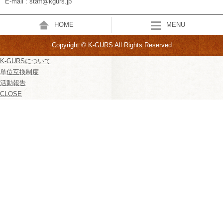
E-mail : staff@kgurs.jp
HOME
MENU
Copyright © K-GURS All Rights Reserved
K-GURSについて
単位互換制度
活動報告
CLOSE