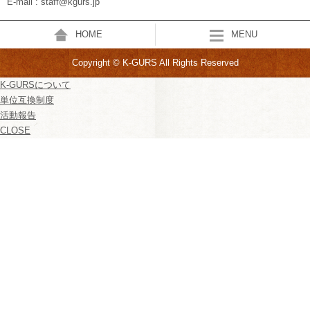
E-mail : staff@kgurs.jp
HOME
MENU
Copyright © K-GURS All Rights Reserved
K-GURSについて
単位互換制度
活動報告
CLOSE