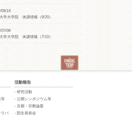
/09/19
大学大学院 休講情報（9/20）
/07/08
大学大学院 休講情報（7/10）
活動報告
- 研究活動
法等
- 公開シンポジウム等
- 京都・宗教論叢
シラバ
- 院生発表会