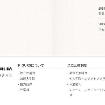
2019
龍谷
2019
大谷
K-GURSについて
単位互換制度
- 設立の趣旨
- 単位互換科目
攻 南 宏
- 加盟大学院
- 各大学院へのアクセス方
- 協力団体
- 休講情報
- 評議員
- チェーン・レクチャーの
ス