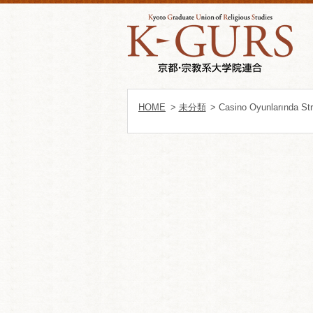
HOME
>
未分類
> Casino Oyunlarında Str