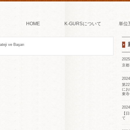
HOME
K-GURSについて
単位
ateji ve Başarı
2025
京都
2024
第2
にお
東寺
2024
【日
て