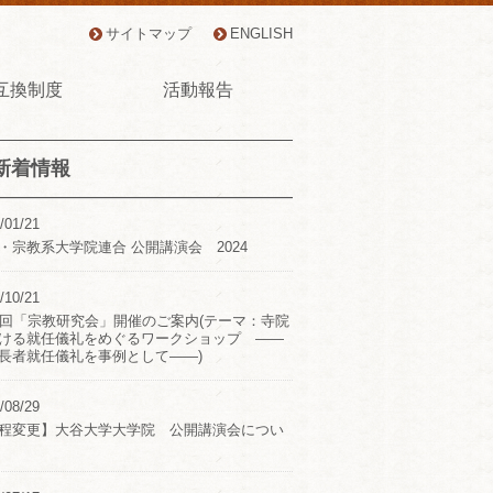
サイトマップ
ENGLISH
互換制度
活動報告
新着情報
/01/21
・宗教系大学院連合 公開講演会 2024
/10/21
2回「宗教研究会」開催のご案内(テーマ：寺院
ける就任儀礼をめぐるワークショップ ――
長者就任儀礼を事例として――)
/08/29
程変更】大谷大学大学院 公開講演会につい