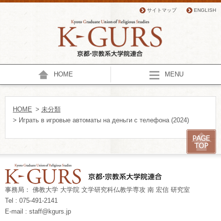
サイトマップ
ENGLISH
HOME
MENU
HOME
>
未分類
> Играть в игровые автоматы на деньги с телефона (2024)
事務局： 佛教大学 大学院 文学研究科仏教学専攻 南 宏信 研究室
Tel : 075-491-2141
E-mail : staff@kgurs.jp