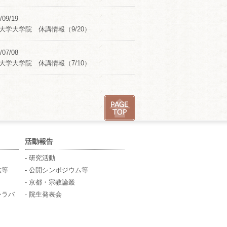
/09/19
大学大学院 休講情報（9/20）
/07/08
大学大学院 休講情報（7/10）
活動報告
- 研究活動
法等
- 公開シンポジウム等
- 京都・宗教論叢
シラバ
- 院生発表会