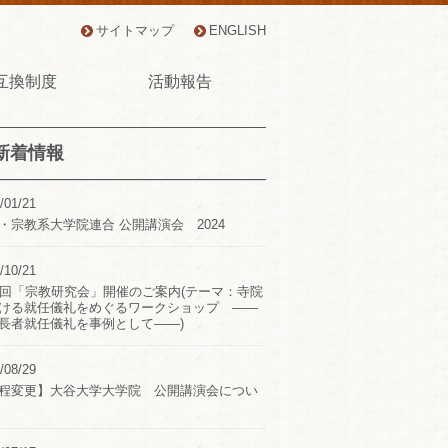
サイトマップ
ENGLISH
互換制度
活動報告
新着情報
/01/21
・宗教系大学院連合 公開講演会 2024
/10/21
2回「宗教研究会」開催のご案内(テーマ：寺院
ける就任儀礼をめぐるワークショップ ――
長者就任儀礼を事例として――)
/08/29
程変更】大谷大学大学院 公開講演会につい