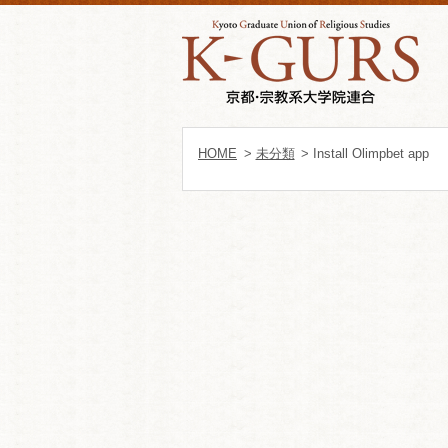
HOME
>
未分類
> Install Olimpbet app