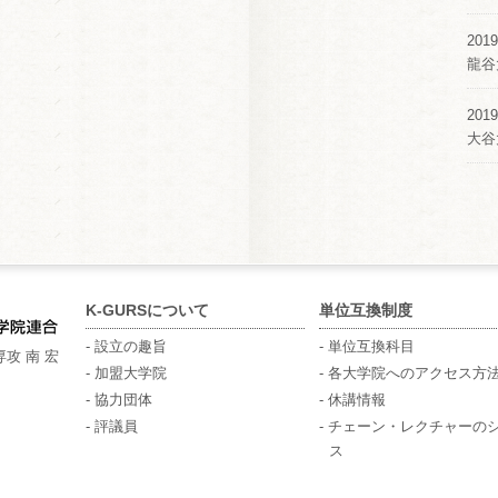
2019
龍谷
2019
大谷
K-GURSについて
単位互換制度
- 設立の趣旨
- 単位互換科目
攻 南 宏
- 加盟大学院
- 各大学院へのアクセス方
- 協力団体
- 休講情報
- 評議員
- チェーン・レクチャーの
ス