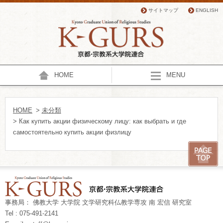
サイトマップ
ENGLISH
HOME
MENU
HOME
>
未分類
> Как купить акции физическому лицу: как выбрать и где
самостоятельно купить акции физлицу
事務局： 佛教大学 大学院 文学研究科仏教学専攻 南 宏信 研究室
Tel : 075-491-2141