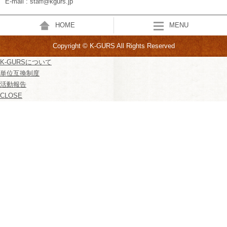
E-mail : staff@kgurs.jp
HOME
MENU
Copyright © K-GURS All Rights Reserved
K-GURSについて
単位互換制度
活動報告
CLOSE