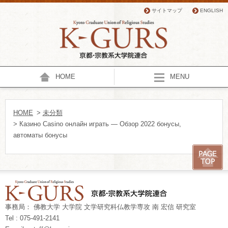
サイトマップ
ENGLISH
HOME
MENU
HOME
>
未分類
> Казино Casino онлайн играть — Обзор 2022 бонусы,
автоматы бонусы
事務局： 佛教大学 大学院 文学研究科仏教学専攻 南 宏信 研究室
Tel : 075-491-2141