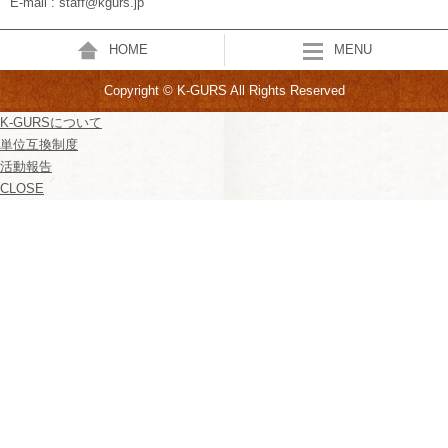
E-mail : staff@kgurs.jp
HOME
MENU
Copyright © K-GURS All Rights Reserved
K-GURSについて
単位互換制度
活動報告
CLOSE