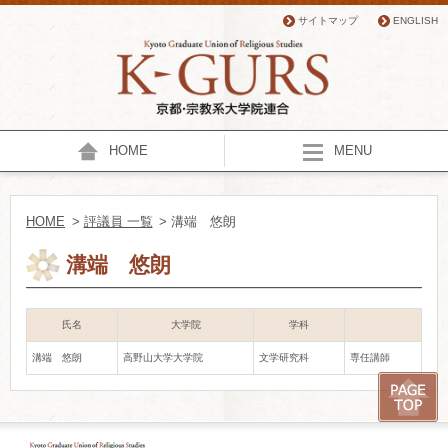
サイトマップ
ENGLISH
HOME
MENU
HOME
>
評議員 一覧
> 溝端 悠朗
溝端 悠朗
氏名
大学院
学科
溝端 悠朗
高野山大学大学院
文学研究科
専任講師