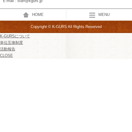
E-mail : staff@kgurs.jp
HOME
MENU
Copyright © K-GURS All Rights Reserved
K-GURSについて
単位互換制度
活動報告
CLOSE