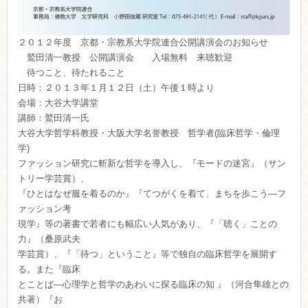
２０１２年度 京都・宗教系大学院連合公開講演会のお知らせ
鷲田清一教授 公開講演会 入場無料 来聴歓迎
待つこと、待たれること
日時：２０１３年１月１２日（土）午後１時より
会場：大谷大学講堂
講師：鷲田清一氏
大谷大学哲学科教授・大阪大学名誉教授 哲学者(臨床哲学・倫理
学)
ファッション研究に斬新な哲学を導入し、『モードの迷宮』（サン
トリー学芸賞）、
『ひとはなぜ服を着るのか』『てつがくを着て、まちを歩こう―フ
ァッション考
現学』等の著書で若者にも幅広い人気があり、『「聴く」ことの
力』（桑原武夫
学芸賞）、『「待つ」ということ』等で独自の臨床哲学を展開す
る。また『臨床
とことば―心理学と哲学のあわいに探る臨床の知 』（河合隼雄との
共著）『お