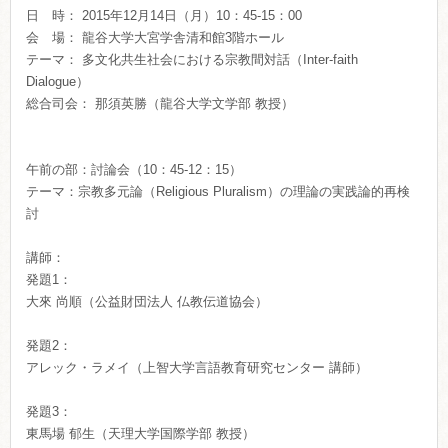
日 時： 2015年12月14日（月）10：45-15：00
会 場： 龍谷大学大宮学舎清和館3階ホール
テーマ： 多文化共生社会における宗教間対話（Inter-faith
Dialogue）
総合司会： 那須英勝（龍谷大学文学部 教授）
午前の部：討論会（10：45-12：15）
テーマ：宗教多元論（Religious Pluralism）の理論の実践論的再検
討
講師：
発題1：
大來 尚順（公益財団法人 仏教伝道協会）
発題2：
アレック・ラメイ（上智大学言語教育研究センター 講師）
発題3：
東馬場 郁生（天理大学国際学部 教授）