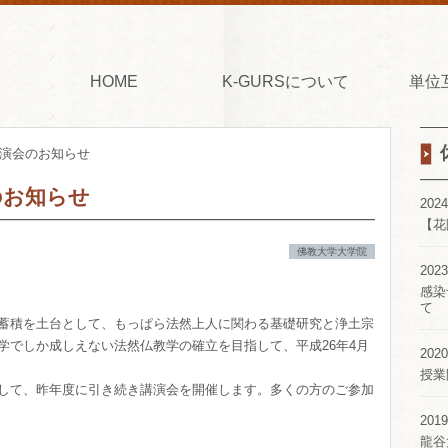
HOME
K-GURSについて
単位
講演会のお知らせ
のお知らせ
2024
【花
佛教大学大学院
2023
感染
て
蓄積を土台として、もっぱら法然上人に関わる基礎研究と浄土宗
学でしか成しえない法然仏教学の確立を目指して、平成26年4月
2020
授業
して、昨年度に引き続き講演会を開催します。多くの方のご参加
2019
龍谷