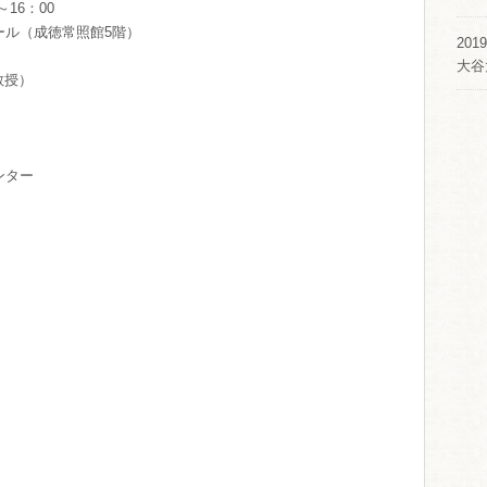
16：00
ール（成徳常照館5階）
2019
大谷
教授）
センター