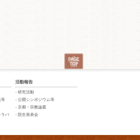
活動報告
- 研究活動
法等
- 公開シンポジウム等
- 京都・宗教論叢
シラバ
- 院生発表会