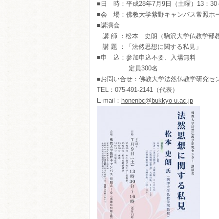
■日 時：平成28年7月9日（土曜）13：30～
■会 場：佛教大学紫野キャンパス常照ホ
■講演会
講 師 ：松本 史朗（駒沢大学仏教学部
講 題 ：「法然思想に関する私見」
■申 込：参加申込不要、入場無料
定員300名
■お問い合せ：佛教大学法然仏教学研究
TEL：075-491-2141（代表）
E-mail：
honenbc@bukkyo-u.ac.jp