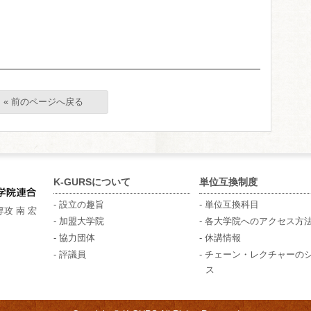
« 前のページへ戻る
K-GURSについて
単位互換制度
- 設立の趣旨
- 単位互換科目
攻 南 宏
- 加盟大学院
- 各大学院へのアクセス方
- 協力団体
- 休講情報
- 評議員
- チェーン・レクチャーの
ス