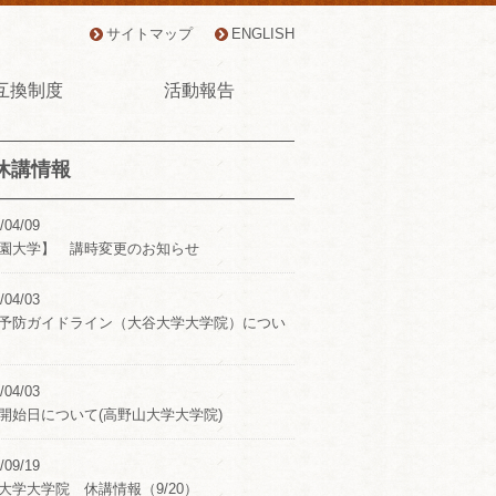
サイトマップ
ENGLISH
互換制度
活動報告
休講情報
/04/09
園大学】 講時変更のお知らせ
/04/03
予防ガイドライン（大谷大学大学院）につい
/04/03
開始日について(高野山大学大学院)
/09/19
大学大学院 休講情報（9/20）