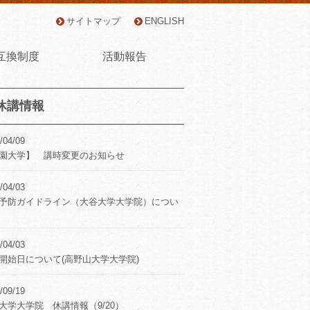
サイトマップ
ENGLISH
互換制度
活動報告
休講情報
/04/09
園大学】 講時変更のお知らせ
/04/03
予防ガイドライン（大谷大学大学院）につい
/04/03
開始日について(高野山大学大学院)
/09/19
大学大学院 休講情報（9/20）