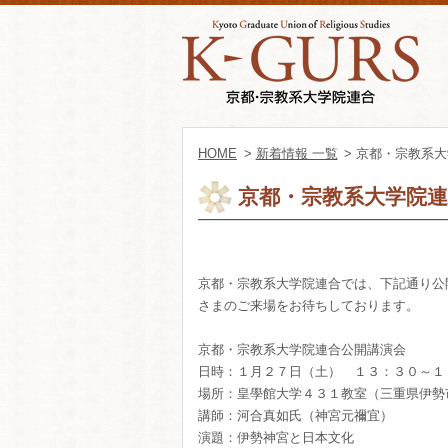
HOME
>
新着情報 一覧
> 京都・宗教系
京都・宗教系大学院連
京都・宗教系大学院連合では、
下記通り公
さまのご来場をお待ちしております。
京都・宗教系大学院連合公開講演会
日時：１月２７日（土） １３：３０～１
場所：皇學館大学４３１教室（三重県伊勢市
講師：河合真如氏（神宮元禰宜）
演題：伊勢神宮と日本文化