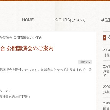
HOME
K-GURSについて
単位
大学院連合 公開講演会のご案内
合 公開講演会のご案内
2024
【花
指定なし
2023
開講演会を開催いたします。参加自由となっておりますので、皆
感染
て
2020
５：００
授業
神田久志本町1704）
2019
龍谷