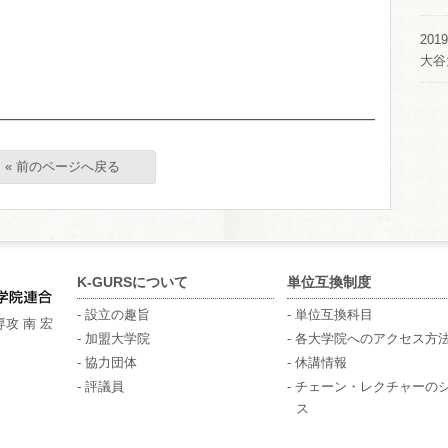
2019
大谷
« 前のページへ戻る
K-GURSについて
単位互換制度
- 設立の趣旨
- 単位互換科目
攻 南 宏
- 加盟大学院
- 各大学院へのアクセス方
- 協力団体
- 休講情報
- 評議員
- チェーン・レクチャーの
ス