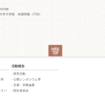
/07/08
大学大学院 休講情報（7/10）
活動報告
- 研究活動
法等
- 公開シンポジウム等
- 京都・宗教論叢
シラバ
- 院生発表会