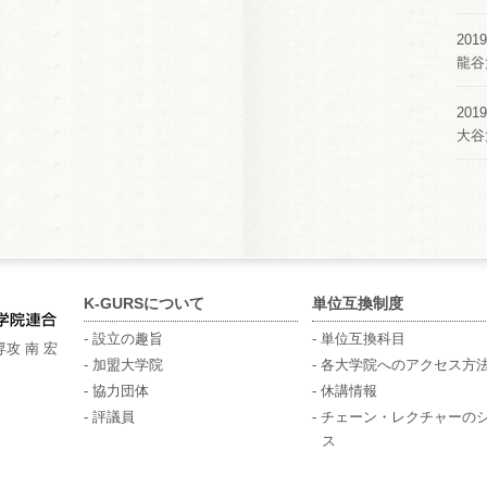
2019
龍谷
2019
大谷
K-GURSについて
単位互換制度
- 設立の趣旨
- 単位互換科目
攻 南 宏
- 加盟大学院
- 各大学院へのアクセス方
- 協力団体
- 休講情報
- 評議員
- チェーン・レクチャーの
ス