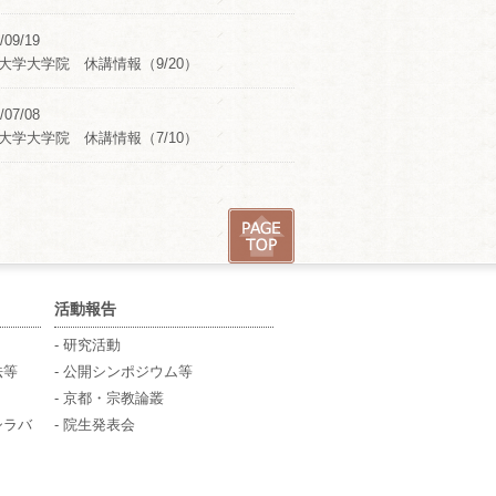
/09/19
大学大学院 休講情報（9/20）
/07/08
大学大学院 休講情報（7/10）
活動報告
- 研究活動
法等
- 公開シンポジウム等
- 京都・宗教論叢
シラバ
- 院生発表会