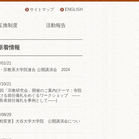
サイトマップ
ENGLISH
互換制度
活動報告
新着情報
/01/21
・宗教系大学院連合 公開講演会 2024
/10/21
2回「宗教研究会」開催のご案内(テーマ：寺院
ける就任儀礼をめぐるワークショップ ――
長者就任儀礼を事例として――)
/08/29
程変更】大谷大学大学院 公開講演会につい