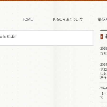
HOME
K-GURSについて
単位
his Siteleri
2025
京都
2024
第2
にお
東寺
2024
【日
て