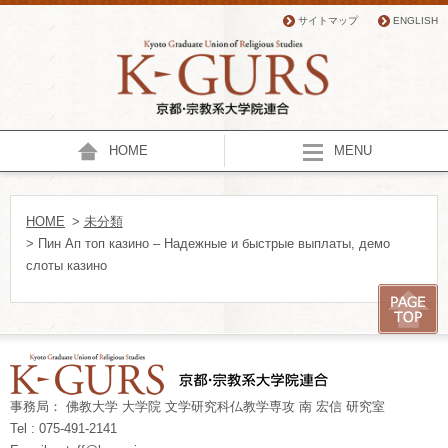
サイトマップ
ENGLISH
HOME
MENU
HOME
>
未分類
> Пин Ап топ казино – Надежные и быстрые выплаты, демо
слоты казино
事務局： 佛教大学 大学院 文学研究科仏教学専攻 南 宏信 研究室
Tel : 075-491-2141