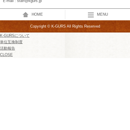
E-mail : staff@kgurs.jp
HOME
MENU
Copyright © K-GURS All Rights Reserved
K-GURSについて
単位互換制度
活動報告
CLOSE