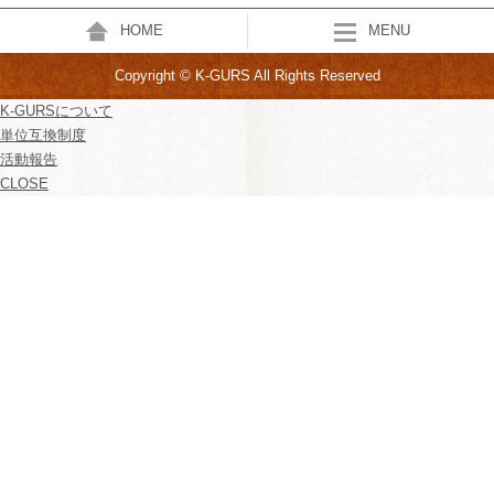
HOME
MENU
Copyright © K-GURS All Rights Reserved
K-GURSについて
単位互換制度
活動報告
CLOSE