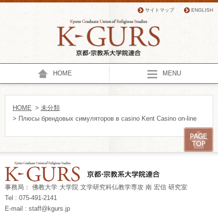
サイトマップ
ENGLISH
HOME
MENU
HOME
>
未分類
> Плюсы брендовых симуляторов в casino Kent Casino on-line
事務局： 佛教大学 大学院 文学研究科仏教学専攻 南 宏信 研究室
Tel : 075-491-2141
E-mail : staff@kgurs.jp