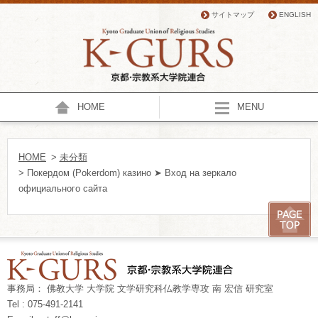
サイトマップ
ENGLISH
HOME
MENU
HOME
>
未分類
> Покердом (Pokerdom) казино ➤ Вход на зеркало
официального сайта
事務局： 佛教大学 大学院 文学研究科仏教学専攻 南 宏信 研究室
Tel : 075-491-2141