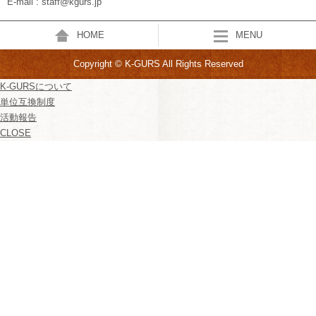
E-mail : staff@kgurs.jp
HOME
MENU
Copyright © K-GURS All Rights Reserved
K-GURSについて
単位互換制度
活動報告
CLOSE