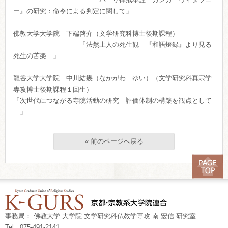
ー』の研究：命令による判定に関して」
佛教大学大学院 下端啓介（文学研究科博士後期課程）
「法然上人の死生観―『和語燈録』より見る
死生の苦楽―」
龍谷大学大学院 中川結幾（なかがわ ゆい）（文学研究科真宗学
専攻博士後期課程１回生）
「次世代につながる寺院活動の研究―評価体制の構築を観点として
―」
« 前のページへ戻る
事務局： 佛教大学 大学院 文学研究科仏教学専攻 南 宏信 研究室
Tel : 075-491-2141