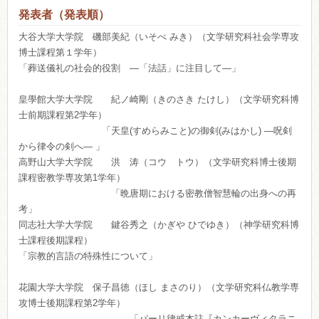
発表者（発表順）
大谷大学大学院 磯部美紀（いそべ みき）（文学研究科社会学専攻
博士課程第１学年）
「葬送儀礼の社会的役割 ―「法話」に注目して―」
皇學館大学大学院 紀ノ崎剛（きのさき たけし）（文学研究科博
士前期課程第2学年）
「天皇(すめらみこと)の御剣(みはかし) ―呪剣
から律令の剣へ― 」
高野山大学大学院 洪 涛（コウ トウ）（文学研究科博士後期
課程密教学専攻第1学年）
「晩唐期における密教僧智慧輪の出身への再
考」
同志社大学大学院 鍵谷秀之（かぎや ひでゆき）（神学研究科博
士課程後期課程）
「宗教的言語の特殊性について」
花園大学大学院 保子昌徳（ほし まさのり）（文学研究科仏教学専
攻博士後期課程第2学年）
「パーリ律戒本註『カンカーヴィタラニ