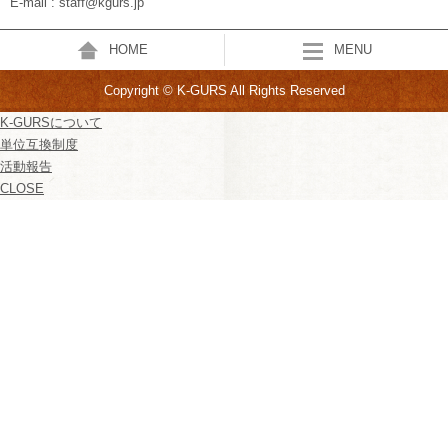
E-mail : staff@kgurs.jp
HOME
MENU
Copyright © K-GURS All Rights Reserved
K-GURSについて
単位互換制度
活動報告
CLOSE