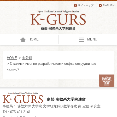
サイトマップ
ENGLISH
HOME
MENU
HOME
>
未分類
> С какими именно разработчиками софта сотрудничают
казино?
事務局： 佛教大学 大学院 文学研究科仏教学専攻 南 宏信 研究室
Tel : 075-491-2141