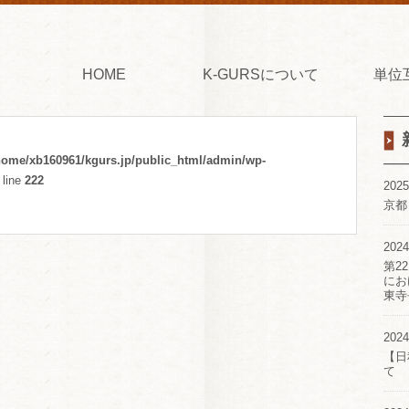
HOME
K-GURSについて
単位
home/xb160961/kgurs.jp/public_html/admin/wp-
 line
222
2025
京都
2024
第2
にお
東寺
2024
【日
て