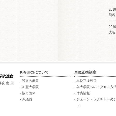
2019
龍谷
2019
大谷
K-GURSについて
単位互換制度
- 設立の趣旨
- 単位互換科目
攻 南 宏
- 加盟大学院
- 各大学院へのアクセス方
- 協力団体
- 休講情報
- 評議員
- チェーン・レクチャーの
ス