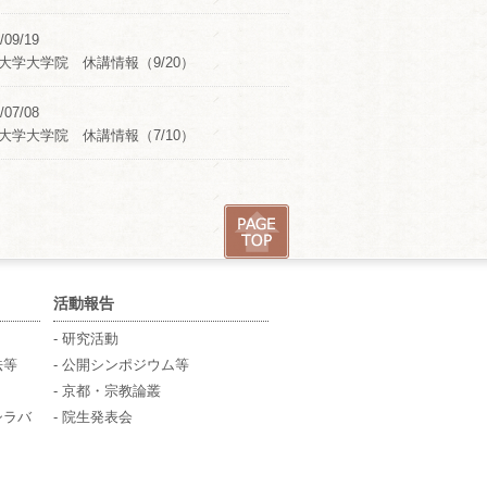
/09/19
大学大学院 休講情報（9/20）
/07/08
大学大学院 休講情報（7/10）
活動報告
- 研究活動
法等
- 公開シンポジウム等
- 京都・宗教論叢
シラバ
- 院生発表会