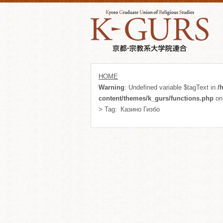
HOME
Warning
: Undefined variable $tagText in
/
content/themes/k_gurs/functions.php
on
> Tag:
Казино Гизбо