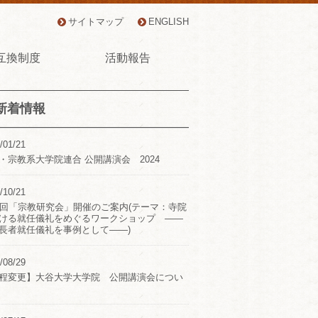
サイトマップ
ENGLISH
互換制度
活動報告
新着情報
/01/21
・宗教系大学院連合 公開講演会 2024
/10/21
2回「宗教研究会」開催のご案内(テーマ：寺院
ける就任儀礼をめぐるワークショップ ――
長者就任儀礼を事例として――)
/08/29
程変更】大谷大学大学院 公開講演会につい