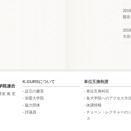
2019
龍谷
2019
大谷
K-GURSについて
単位互換制度
- 設立の趣旨
- 単位互換科目
攻 南 宏
- 加盟大学院
- 各大学院へのアクセス方
- 協力団体
- 休講情報
- 評議員
- チェーン・レクチャーの
ス