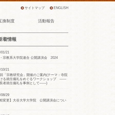
サイトマップ
ENGLISH
互換制度
活動報告
新着情報
/01/21
・宗教系大学院連合 公開講演会 2024
/10/21
2回「宗教研究会」開催のご案内(テーマ：寺院
ける就任儀礼をめぐるワークショップ ――
長者就任儀礼を事例として――)
/08/29
程変更】大谷大学大学院 公開講演会につい