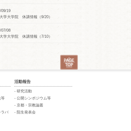
/09/19
大学大学院 休講情報（9/20）
/07/08
大学大学院 休講情報（7/10）
活動報告
- 研究活動
法等
- 公開シンポジウム等
- 京都・宗教論叢
シラバ
- 院生発表会