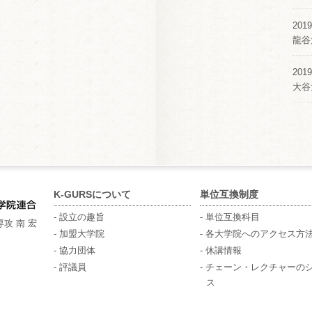
2019
龍谷
2019
大谷
K-GURSについて
単位互換制度
- 設立の趣旨
- 単位互換科目
攻 南 宏
- 加盟大学院
- 各大学院へのアクセス方
- 協力団体
- 休講情報
- 評議員
- チェーン・レクチャーの
ス