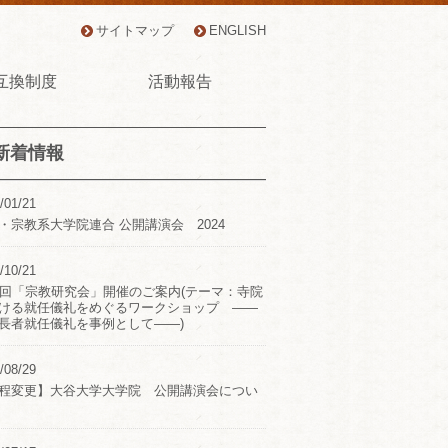
サイトマップ
ENGLISH
互換制度
活動報告
新着情報
/01/21
・宗教系大学院連合 公開講演会 2024
/10/21
2回「宗教研究会」開催のご案内(テーマ：寺院
ける就任儀礼をめぐるワークショップ ――
長者就任儀礼を事例として――)
/08/29
程変更】大谷大学大学院 公開講演会につい