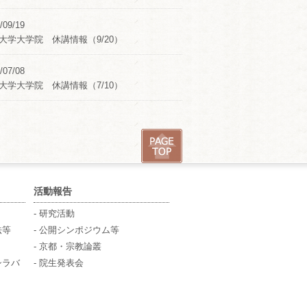
/09/19
大学大学院 休講情報（9/20）
/07/08
大学大学院 休講情報（7/10）
活動報告
- 研究活動
法等
- 公開シンポジウム等
- 京都・宗教論叢
シラバ
- 院生発表会