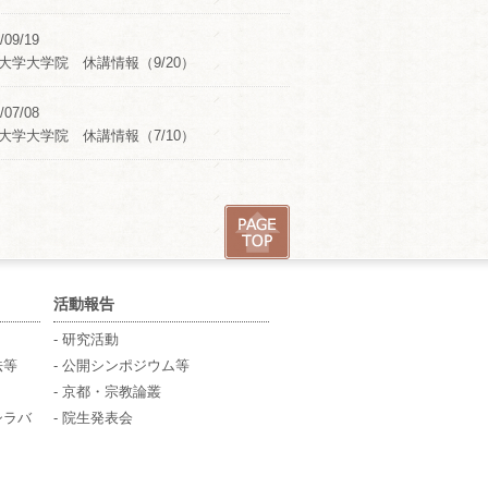
/09/19
大学大学院 休講情報（9/20）
/07/08
大学大学院 休講情報（7/10）
活動報告
- 研究活動
法等
- 公開シンポジウム等
- 京都・宗教論叢
シラバ
- 院生発表会