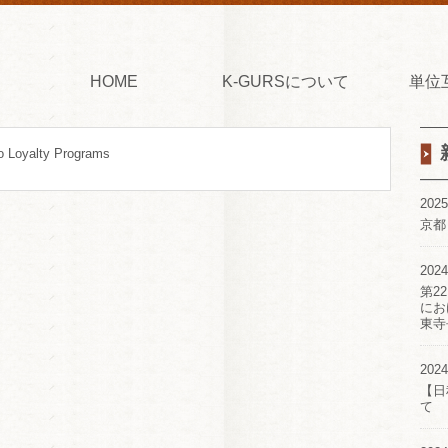
HOME
K-GURSについて
単位
o Loyalty Programs
2025
京都
2024
第2
にお
東寺
2024
【日
て