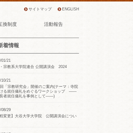
サイトマップ
ENGLISH
互換制度
活動報告
新着情報
/01/21
・宗教系大学院連合 公開講演会 2024
/10/21
2回「宗教研究会」開催のご案内(テーマ：寺院
ける就任儀礼をめぐるワークショップ ――
長者就任儀礼を事例として――)
/08/29
程変更】大谷大学大学院 公開講演会につい