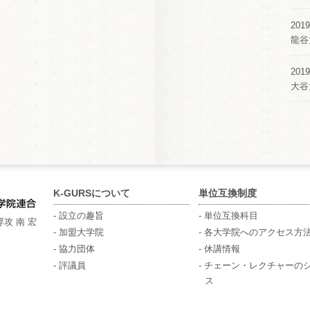
2019
龍谷
2019
大谷
K-GURSについて
単位互換制度
- 設立の趣旨
- 単位互換科目
攻 南 宏
- 加盟大学院
- 各大学院へのアクセス方
- 協力団体
- 休講情報
- 評議員
- チェーン・レクチャーの
ス