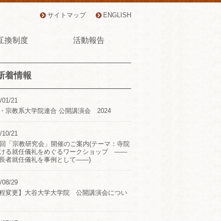
サイトマップ
ENGLISH
互換制度
活動報告
新着情報
/01/21
・宗教系大学院連合 公開講演会 2024
/10/21
2回「宗教研究会」開催のご案内(テーマ：寺院
ける就任儀礼をめぐるワークショップ ――
長者就任儀礼を事例として――)
/08/29
程変更】大谷大学大学院 公開講演会につい