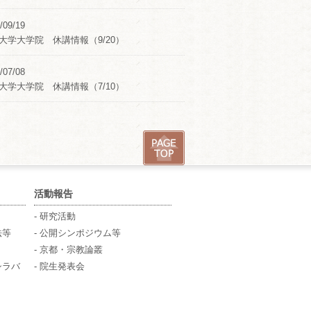
/09/19
大学大学院 休講情報（9/20）
/07/08
大学大学院 休講情報（7/10）
活動報告
- 研究活動
法等
- 公開シンポジウム等
- 京都・宗教論叢
シラバ
- 院生発表会