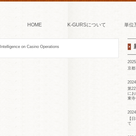
HOME
K-GURSについて
単位
l Intelligence on Casino Operations
2025
京都
2024
第2
にお
東寺
2024
【日
て