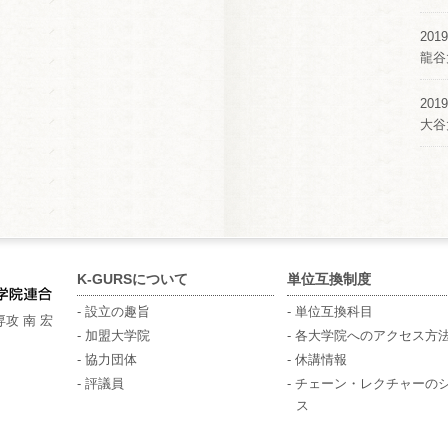
2019
龍谷
2019
大谷
K-GURSについて
単位互換制度
- 設立の趣旨
- 単位互換科目
攻 南 宏
- 加盟大学院
- 各大学院へのアクセス方
- 協力団体
- 休講情報
- 評議員
- チェーン・レクチャーの
ス