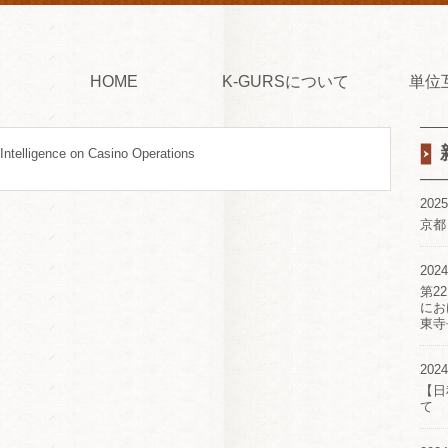
HOME
K-GURSについて
単位
l Intelligence on Casino Operations
2025
京都
2024
第2
にお
東寺
2024
【日
て