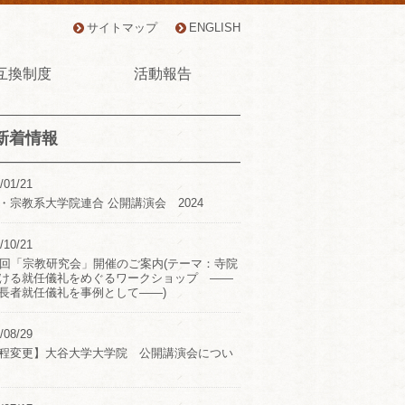
サイトマップ
ENGLISH
互換制度
活動報告
新着情報
/01/21
・宗教系大学院連合 公開講演会 2024
/10/21
2回「宗教研究会」開催のご案内(テーマ：寺院
ける就任儀礼をめぐるワークショップ ――
長者就任儀礼を事例として――)
/08/29
程変更】大谷大学大学院 公開講演会につい