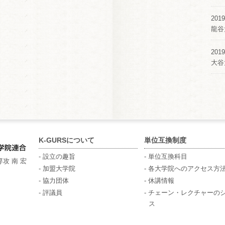
2019
龍谷
2019
大谷
K-GURSについて
単位互換制度
- 設立の趣旨
- 単位互換科目
攻 南 宏
- 加盟大学院
- 各大学院へのアクセス方
- 協力団体
- 休講情報
- 評議員
- チェーン・レクチャーの
ス