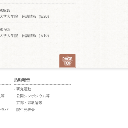
/09/19
大学大学院 休講情報（9/20）
/07/08
大学大学院 休講情報（7/10）
活動報告
- 研究活動
法等
- 公開シンポジウム等
- 京都・宗教論叢
シラバ
- 院生発表会