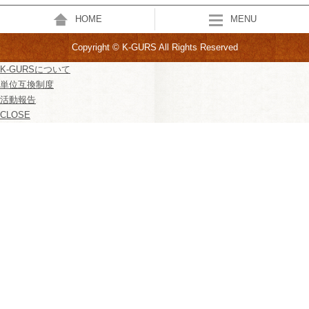
HOME
MENU
Copyright © K-GURS All Rights Reserved
K-GURSについて
単位互換制度
活動報告
CLOSE