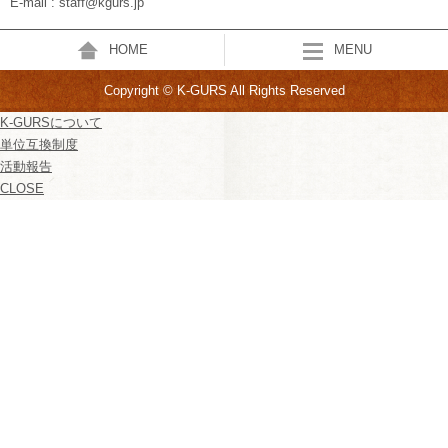
E-mail : staff@kgurs.jp
HOME
MENU
Copyright © K-GURS All Rights Reserved
K-GURSについて
単位互換制度
活動報告
CLOSE