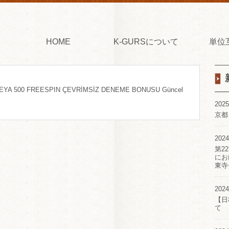
HOME
K-GURSについて
単位
TL VEYA 500 FREESPIN ÇEVRİMSİZ DENEME BONUSU Güncel
2025
京都
2024
第2
にお
東寺
2024
【日
て