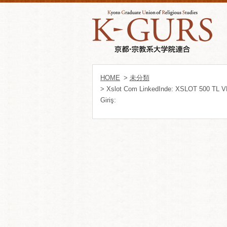
HOME
>
未分類
> Xslot Com LinkedInde: XSLOT 500 
Giriş: