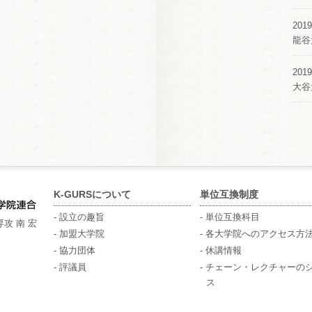
2019
龍谷
2019
大谷
K-GURSについて
単位互換制度
- 設立の趣旨
- 単位互換科目
攻 南 宏
- 加盟大学院
- 各大学院へのアクセス方
- 協力団体
- 休講情報
- 評議員
- チェーン・レクチャーの
ス