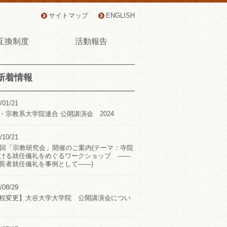
サイトマップ
ENGLISH
互換制度
活動報告
新着情報
/01/21
・宗教系大学院連合 公開講演会 2024
/10/21
2回「宗教研究会」開催のご案内(テーマ：寺院
ける就任儀礼をめぐるワークショップ ――
長者就任儀礼を事例として――)
/08/29
程変更】大谷大学大学院 公開講演会につい