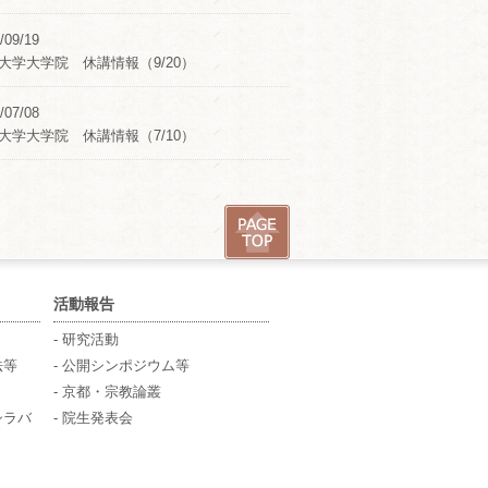
/09/19
大学大学院 休講情報（9/20）
/07/08
大学大学院 休講情報（7/10）
活動報告
- 研究活動
法等
- 公開シンポジウム等
- 京都・宗教論叢
シラバ
- 院生発表会