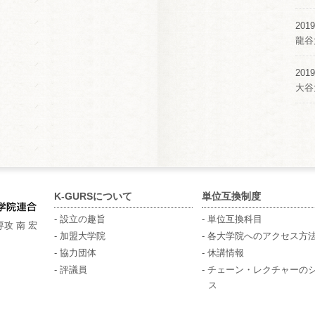
2019
龍谷
2019
大谷
K-GURSについて
単位互換制度
- 設立の趣旨
- 単位互換科目
攻 南 宏
- 加盟大学院
- 各大学院へのアクセス方
- 協力団体
- 休講情報
- 評議員
- チェーン・レクチャーの
ス