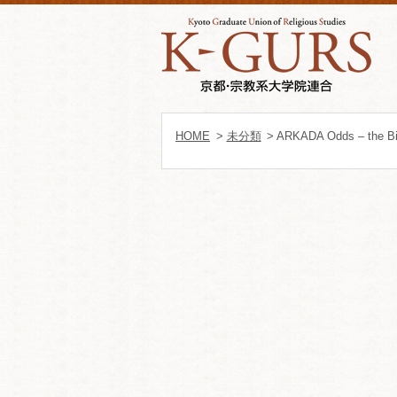
HOME
>
未分類
> ARKADA Odds – the Big