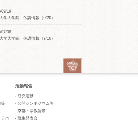
/09/19
大学大学院 休講情報（9/20）
/07/08
大学大学院 休講情報（7/10）
活動報告
- 研究活動
法等
- 公開シンポジウム等
- 京都・宗教論叢
シラバ
- 院生発表会