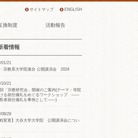
サイトマップ
ENGLISH
互換制度
活動報告
新着情報
/01/21
・宗教系大学院連合 公開講演会 2024
/10/21
2回「宗教研究会」開催のご案内(テーマ：寺院
ける就任儀礼をめぐるワークショップ ――
長者就任儀礼を事例として――)
/08/29
程変更】大谷大学大学院 公開講演会につい