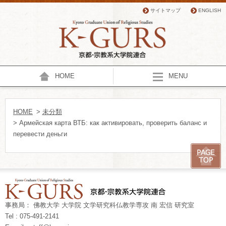
サイトマップ
ENGLISH
HOME
MENU
HOME
>
未分類
> Армейская карта ВТБ: как активировать, проверить баланс и
перевести деньги
事務局： 佛教大学 大学院 文学研究科仏教学専攻 南 宏信 研究室
Tel : 075-491-2141