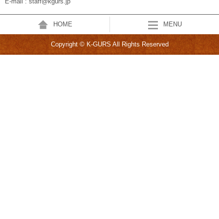
E-mail : staff@kgurs.jp
HOME
MENU
Copyright © K-GURS All Rights Reserved