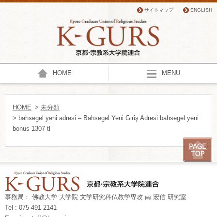
サイトマップ
ENGLISH
HOME
MENU
HOME
>
未分類
> bahsegel yeni adresi – Bahsegel Yeni Giriş Adresi bahsegel yeni
bonus 1307 tl
事務局： 佛教大学 大学院 文学研究科仏教学専攻 南 宏信 研究室
Tel : 075-491-2141