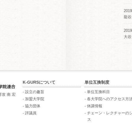
2019
龍谷
2019
大谷
K-GURSについて
単位互換制度
- 設立の趣旨
- 単位互換科目
攻 南 宏
- 加盟大学院
- 各大学院へのアクセス方
- 協力団体
- 休講情報
- 評議員
- チェーン・レクチャーの
ス