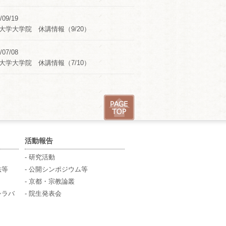
/09/19
大学大学院 休講情報（9/20）
/07/08
大学大学院 休講情報（7/10）
活動報告
- 研究活動
法等
- 公開シンポジウム等
- 京都・宗教論叢
シラバ
- 院生発表会