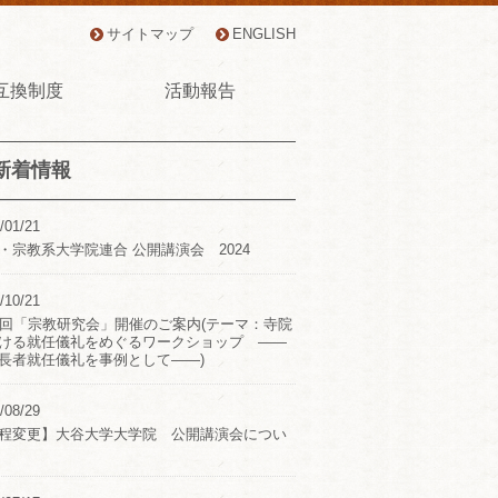
サイトマップ
ENGLISH
互換制度
活動報告
新着情報
/01/21
・宗教系大学院連合 公開講演会 2024
/10/21
2回「宗教研究会」開催のご案内(テーマ：寺院
ける就任儀礼をめぐるワークショップ ――
長者就任儀礼を事例として――)
/08/29
程変更】大谷大学大学院 公開講演会につい