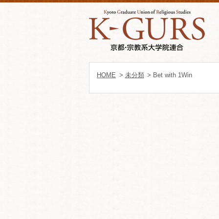
HOME
>
未分類
> Bet with 1Win