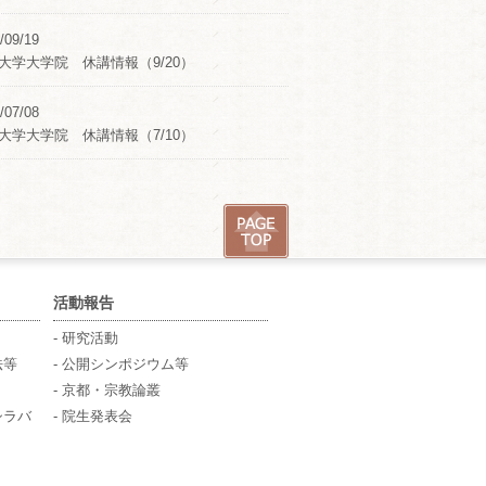
/09/19
大学大学院 休講情報（9/20）
/07/08
大学大学院 休講情報（7/10）
活動報告
- 研究活動
法等
- 公開シンポジウム等
- 京都・宗教論叢
シラバ
- 院生発表会