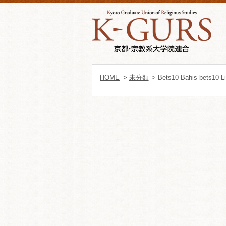
HOME
>
未分類
> Bets10 Bahis bets10 L