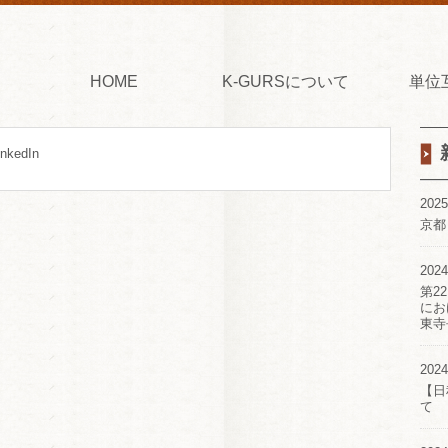
HOME
K-GURSについて
単位
inkedIn
2025
京都
2024
第2
にお
東寺
2024
【日
て