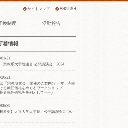
サイトマップ
ENGLISH
互換制度
活動報告
新着情報
/01/21
・宗教系大学院連合 公開講演会 2024
/10/21
2回「宗教研究会」開催のご案内(テーマ：寺院
ける就任儀礼をめぐるワークショップ ――
長者就任儀礼を事例として――)
/08/29
程変更】大谷大学大学院 公開講演会につい