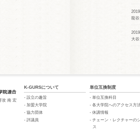
2019
龍谷
2019
大谷
K-GURSについて
単位互換制度
- 設立の趣旨
- 単位互換科目
攻 南 宏
- 加盟大学院
- 各大学院へのアクセス方
- 協力団体
- 休講情報
- 評議員
- チェーン・レクチャーの
ス