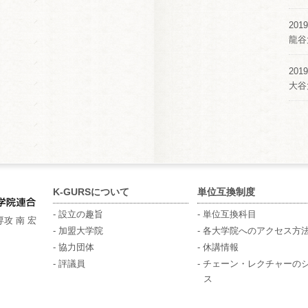
2019
龍谷
2019
大谷
K-GURSについて
単位互換制度
- 設立の趣旨
- 単位互換科目
攻 南 宏
- 加盟大学院
- 各大学院へのアクセス方
- 協力団体
- 休講情報
- 評議員
- チェーン・レクチャーの
ス