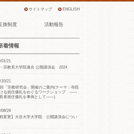
サイトマップ
ENGLISH
互換制度
活動報告
新着情報
/01/21
・宗教系大学院連合 公開講演会 2024
/10/21
2回「宗教研究会」開催のご案内(テーマ：寺院
ける就任儀礼をめぐるワークショップ ――
長者就任儀礼を事例として――)
/08/29
程変更】大谷大学大学院 公開講演会につい