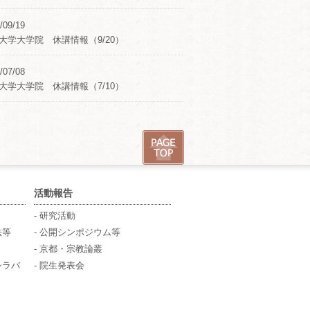
/09/19
大学大学院 休講情報（9/20）
/07/08
大学大学院 休講情報（7/10）
活動報告
- 研究活動
法等
- 公開シンポジウム等
- 京都・宗教論叢
シラバ
- 院生発表会