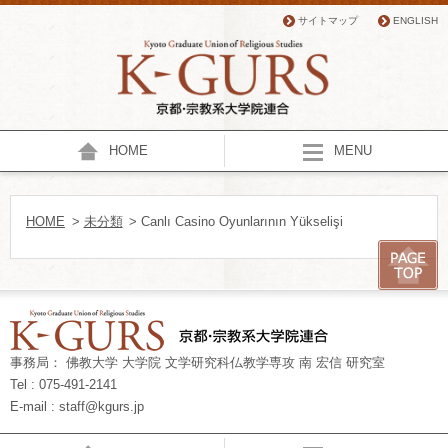
サイトマップ
ENGLISH
HOME
MENU
HOME
>
未分類
> Canlı Casino Oyunlarının Yükselişi
事務局： 佛教大学 大学院 文学研究科仏教学専攻 南 宏信 研究室
Tel : 075-491-2141
E-mail : staff@kgurs.jp