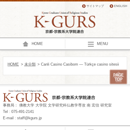
サイトマップ
ENGLISH
HOME
MENU
HOME
>
未分類
> Canli Casino Casibom — Türkçe casino sitesii
事務局： 佛教大学 大学院 文学研究科仏教学専攻 南 宏信 研究室
Tel : 075-491-2141
E-mail : staff@kgurs.jp