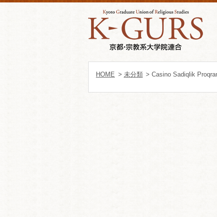
HOME
>
未分類
> Casino Sadiqlik Proqr