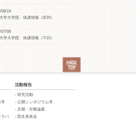
/09/19
大学大学院 休講情報（9/20）
/07/08
大学大学院 休講情報（7/10）
活動報告
- 研究活動
法等
- 公開シンポジウム等
- 京都・宗教論叢
シラバ
- 院生発表会