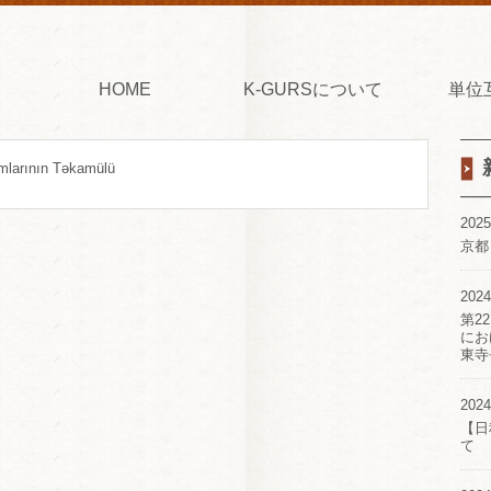
HOME
K-GURSについて
単位
amlarının Təkamülü
2025
京都
2024
第2
にお
東寺
2024
【日
て