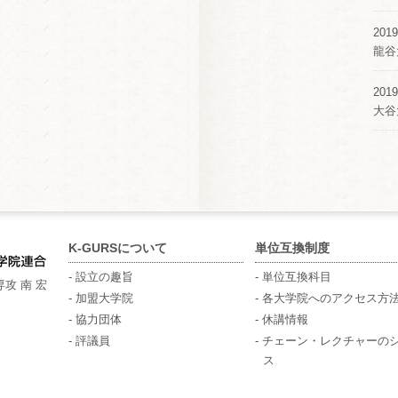
2019
龍谷
2019
大谷
K-GURSについて
単位互換制度
- 設立の趣旨
- 単位互換科目
攻 南 宏
- 加盟大学院
- 各大学院へのアクセス方
- 協力団体
- 休講情報
- 評議員
- チェーン・レクチャーの
ス