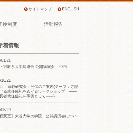
サイトマップ
ENGLISH
互換制度
活動報告
新着情報
/01/21
・宗教系大学院連合 公開講演会 2024
/10/21
2回「宗教研究会」開催のご案内(テーマ：寺院
ける就任儀礼をめぐるワークショップ ――
長者就任儀礼を事例として――)
/08/29
程変更】大谷大学大学院 公開講演会につい